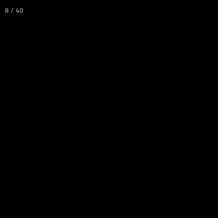
8 / 40
STARTSEITE
ALINKO - DR735E
NICB-MITGLIEDER
WIR GRATULIEREN
TERMINE
NEWS