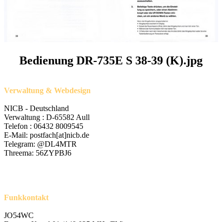
Bedienung DR-735E S 38-39 (K).jpg
Verwaltung & Webdesign
NICB - Deutschland
Verwaltung : D-65582 Aull
Telefon : 06432 8009545
E-Mail: postfach[at]nicb.de
Telegram: @DL4MTR
Threema: 56ZYPBJ6
Funkkontakt
JO54WC