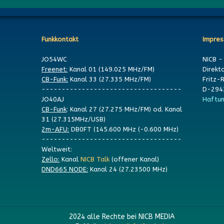
Funkkontakt
Impre
JO54WC
NICB -
Freenet:
Kanal 01 (149.025 MHz/FM)
Direkt
CB-Funk:
Kanal 33 (27.335 MHz/FM)
Fritz-
-----------------------------------
D-294
JO40AJ
Haftun
CB-Funk
: Kanal 27 (27.275 MHz/FM) od. Kanal
31 (27.315MHz/USB)
2m-AFU:
DB0FT (145.600 MHz (-0.600 MHz)
-----------------------------------
Weltweit:
Zello:
Kanal
NICB Talk
(offener Kanal)
DND665 NODE:
Kanal 24 (27.23500 MHz)
2024 a
lle Rechte bei NICB MEDIA