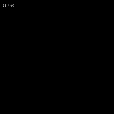
19 / 40
STARTSEITE
ALINKO - DR735E
NICB-MITGLIEDER
WIR GRATULIEREN
TERMINE
NEWS